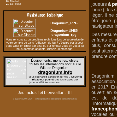
20.
Mischel
joueurs
à pa
21.
La Fouine
Linux), les 
Assistance technique
léger, il n
être joué p
Dragonium_RPG
navigateur i
Dragonium#8485
Des mesures 
dragonium_rpg
enfants et 
Vous rencontrez un problème technique lors de la création de
votre compte ou dans l'utilisation du jeu ? L'équipe est là pour
plus, consu
vous aider en direct par chat ou sur rendez-vous en vocal. Si
nous sommes absents, laissez un message.
souhaiterai
prendre cont
Équipements, monstres, objets,
toutes les informations sont sur le
Wiki de Dragonium
:
dragonium.info
Dragonium 
Vous souhaitez participer au Wiki ?
Devenez
rédacteur
pour décrire les images aux
association 
joueurs déficients visuels.
en 2017. En 
ouvert en s
Jeu inclusif et bienveillant
🏳️‍🌈
est de dé
© Zyzomis 2005-2026 - Toute reproduction est interdite sans autorisation.
l'informati
francophon
vocales ou d