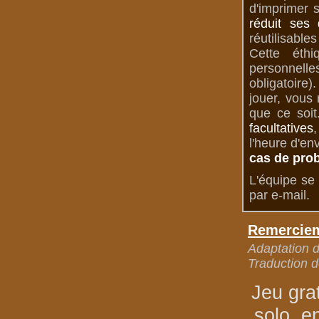
d'imprimer 
réduit ses 
réutilisable
Cette éth
personnelle
obligatoire
jouer, vous
que ce soit
facultatives
,
l'heure d'en
cas de pro
L'équipe se 
par e-mail.
Remerciem
Adaptation de
Traduction d
Jeu gra
solo, e