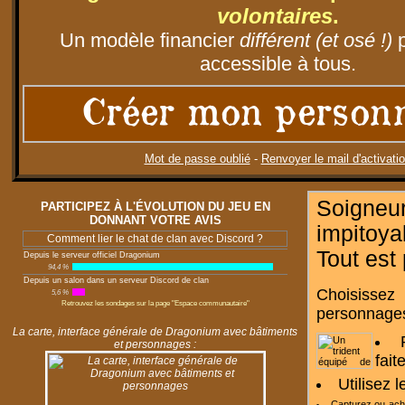
volontaires
.
Un modèle financier
différent (et osé !)
p
accessible à tous.
Créer mon person
Mot de passe oublié
-
Renvoyer le mail d'activati
Soigneu
PARTICIPEZ À L'ÉVOLUTION DU JEU EN
DONNANT VOTRE AVIS
impitoy
Comment lier le chat de clan avec Discord ?
Tout est
Depuis le serveur officiel Dragonium
94,4 %
Depuis un salon dans un serveur Discord de clan
Choisissez
5,6 %
Retrouvez les sondages sur la page "Espace communautaire"
personnages
La carte, interface générale de Dragonium avec bâtiments
et personnages :
fait
Utilisez 
Capturez ou ac