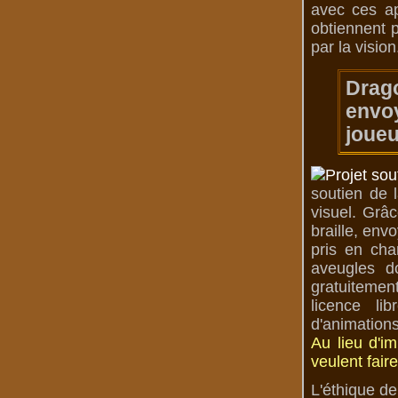
avec ces ap
obtiennent p
par la vision
Drag
envoy
joueu
soutien de 
visuel. Grâc
braille, env
pris en cha
aveugles d
gratuitemen
licence li
d'animations
Au lieu d'i
veulent fair
L'éthique de