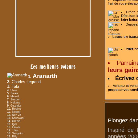
fruit de votre
élevag
Créez o
Détruisez l
faire baiss
Dépose
Louez un batea
Priez
da
Parrain
Les meilleurs voleurs
leurs gain
Aranarth
1.
Écrivez 
2.
Charles Legrand
Achetez et ven
3.
Tala
proposer vos serv
4.
Fleur
5.
Sarka
6.
Mayall
7.
Sterben
8.
Heltims
9.
Gzandar
10.
Robine
11.
Slogmi
12.
Ner Vë
13.
Kellewaru
Plongez dan
14.
Orchis
15.
Igor
16.
Elendil
Inspiré de 
17.
Thor
18.
Sangoku
années 2000
19.
Billy