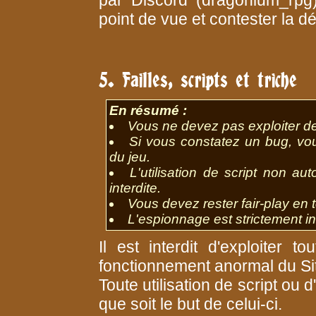
point de vue et contester la d
5. Failles, scripts et triche
En résumé :
Vous ne devez pas exploiter de 
Si vous constatez un bug, vo
du jeu.
L'utilisation de script non au
interdite.
Vous devez rester fair-play en 
L'espionnage est strictement int
Il est interdit d'exploiter t
fonctionnement anormal du Si
Toute utilisation de script ou 
que soit le but de celui-ci.