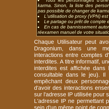
Tous les personnages d'un
karma. Sinon, la liste des perso
pas possible de changer de karm
L'utilisation de proxy (VPN) est 
Le partage ou prêt de compte est
En cas de bannissement autom
réexamen manuel de votre situati
Chaque Utilisateur peut avo
Dragonium, dans une mes
interactions entre comptes d
interdites. A titre informatif, 
interdites est affichée dans
consultable dans le jeu). 
empêchant deux personnage
d'avoir des interactions ens
sur l'adresse IP utilisée pou
L'adresse IP ne permettant p
sein d'un même point de conne