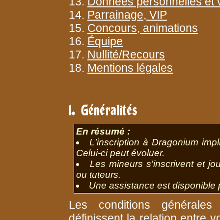
13.
Données personnelles et v
14.
Parrainage, VIP
15.
Concours, animations
16.
Équipe
17.
Nullité/Recours
18.
Mentions légales
1. Généralités
En résumé :
L'inscription à Dragonium impl
Celui-ci peut évoluer.
Les mineurs s'inscrivent et jo
ou tuteurs.
Une assistance est disponible 
Les conditions générales d
définissent la relation entre v