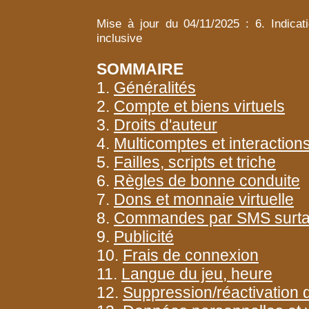
Mise à jour du 04/11/2025 : 6. Indicatio
inclusive
SOMMAIRE
1.
Généralités
2.
Compte et biens virtuels
3.
Droits d'auteur
4.
Multicomptes et interaction
5.
Failles, scripts et triche
6.
Règles de bonne conduite
7.
Dons et monnaie virtuelle
8.
Commandes par SMS surt
9.
Publicité
10.
Frais de connexion
11.
Langue du jeu, heure
12.
Suppression/réactivation