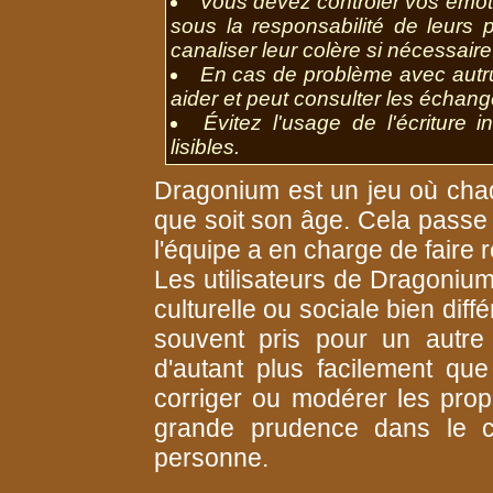
Vous devez contrôler vos émoti
sous la responsabilité de leurs 
canaliser leur colère si nécessaire
En cas de problème avec autrui
aider et peut consulter les échan
Évitez l'usage de l'écriture i
lisibles.
Dragonium est un jeu où chaqu
que soit son âge. Cela passe p
l'équipe a en charge de faire 
Les utilisateurs de Dragonium
culturelle ou sociale bien dif
souvent pris pour un autre e
d'autant plus facilement que
corriger ou modérer les propo
grande prudence dans le c
personne.