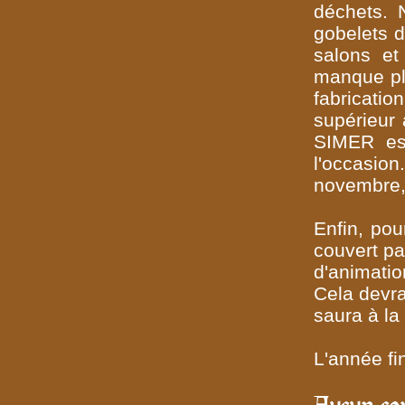
déchets. 
gobelets d
salons et
manque plu
fabricati
supérieur 
SIMER est
l'occasio
novembre,
Enfin, pou
couvert pa
d'animati
Cela devra
saura à la
L'année fi
Aucun co