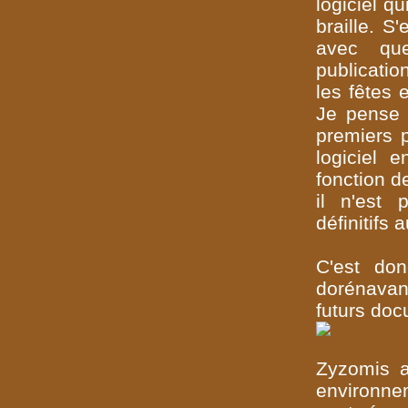
logiciel q
braille. S
avec que
publicatio
les fêtes 
Je pense 
premiers 
logiciel 
fonction d
il n'est 
définitifs 
C'est do
dorénavant
futurs do
Zyzomis a
environnem