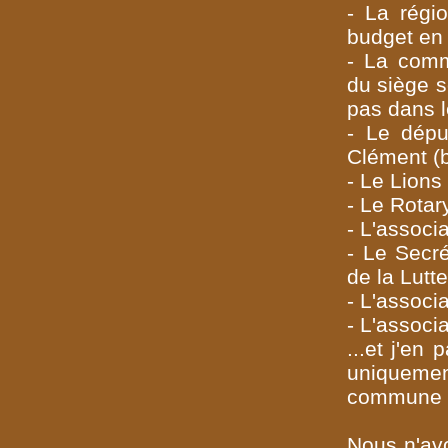
- La régi
budget en 
- La comm
du siège s
pas dans l
- Le dépu
Clément (b
- Le Lions
- Le Rotar
- L'associ
- Le Secr
de la Lutt
- L'associ
- L'assoc
...et j'e
uniquemen
commune (
Nous n'avo