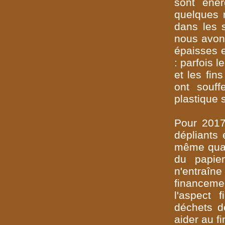
sont éner
quelques r
dans les 
nous avon
épaisses e
: parfois 
et les fin
ont souff
plastique 
Pour 2017
dépliants 
même quali
du papier
n'entraîn
financeme
l'aspect 
déchets d
aider au f