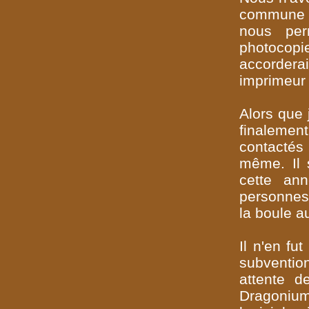
commune d
nous per
photocop
accordera
imprimeur 
Alors que 
finaleme
contactés 
même. Il 
cette ann
personnes
la boule a
Il n'en fu
subventio
attente d
Dragonium 