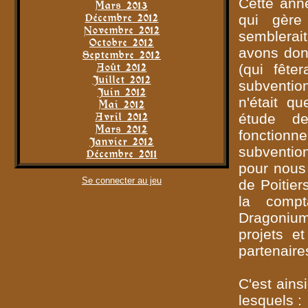
Cette anné
Mars 2013
Décembre 2012
qui gère
Novembre 2012
semblerai
Octobre 2012
avons donc
Septembre 2012
Août 2012
(qui fêt
Juillet 2012
subvention
Juin 2012
n'était q
Mai 2012
Avril 2012
étude de
Mars 2012
fonctionn
Janvier 2012
subvention
Décembre 2011
pour nous 
Se connecter au jeu
de Poitier
la compta
Dragonium
projets e
partenaire
C'est ains
lesquels :