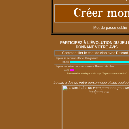
Créer mon
Mot de passe oublié
PARTICIPEZ À L'ÉVOLUTION DU JEU 
DONNANT VOTRE AVIS
Comment lier le chat de clan avec Discord
Depuis le serveur officiel Dragonium
94,4 %
Depuis un salon dans un serveur Discord de clan
5,6 %
Retrouvez les sondages sur la page "Espace communautaire"
Le sac à dos de votre personnage et ses équipe