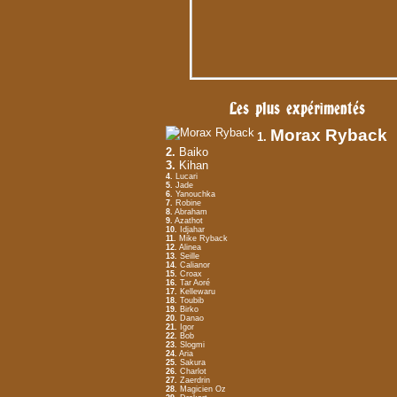
Les plus expérimentés
Morax Ryback
1.
2.
Baiko
3.
Kihan
4.
Lucari
5.
Jade
6.
Yanouchka
7.
Robine
8.
Abraham
9.
Azathot
10.
Idjahar
11.
Mike Ryback
12.
Alinea
13.
Seille
14.
Calianor
15.
Croax
16.
Tar Aoré
17.
Kellewaru
18.
Toubib
19.
Birko
20.
Danao
21.
Igor
22.
Bob
23.
Slogmi
24.
Aria
25.
Sakura
26.
Charlot
27.
Zaerdrin
28.
Magicien Oz