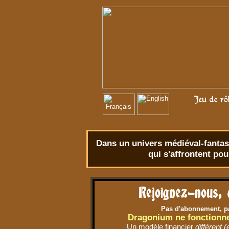
Jeu de rô
Dans un univers
médiéval-fantas
qui s'affrontent po
Rejoignez-nous, 
Pas d'abonnement, pa
Dragonium ne fonctionn
Un modèle financier
différent (