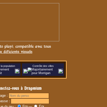
 to play), compatible avec tous
x déficients visuels
la population
Contrôle des villes
nectez-vous à Dragonium
age :
passe :
ue du jeu :
—