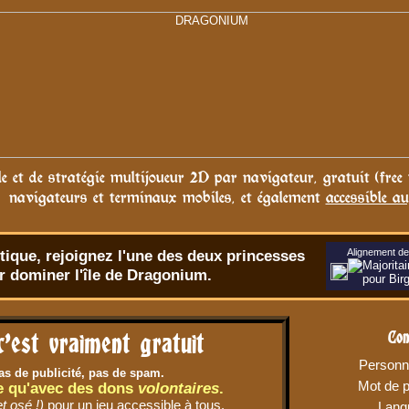
le et de stratégie multijoueur 2D par navigateur, gratuit (free
navigateurs et terminaux mobiles, et également
accessible au
tique
, rejoignez l'une des deux princesses
Alignement de 
ur dominer l'île de Dragonium.
Con
c'est vraiment gratuit
Personn
s de publicité, pas de spam.
Mot de 
e qu'avec des dons
volontaires
.
et osé !)
pour un jeu accessible à tous.
Lang