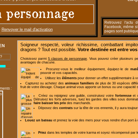
 personnage
Retrouvez l'actu 
Facebook, même si v
-
Renvoyer le mail d'activation
pages sont publique
Soigneur respecté, voleur richissime, combattant impit
EN
dragons ? Tout est possible.
Votre destinée est entre vos
 ?
Choisissez parmi
5 classes de personnage
. Vous pouvez créer plusieurs pe
avantages de chacune.
Procurez-vous le meilleur équipement, équipez-le de
maté
pouvoir et vos capacités.
Utilisez les
éléments
pour donner un effet supplémentaire à v
Capturez ou achetez des
animaux familiers
de plus de 30 espèces différ
fruit de votre
élevage
. Chaque animal vous apporte un bonus ou une capacité s
ments :
Créez ou rejoignez une guilde, construisez votre
forteresse
et 
Détruisez les forts adverses, tuez les gardes des villes sous domina
faire baisser les prix
des marchands.
Déposez des
contrats
sur la tête de vos ennemis, il y aura toujo
Louez un bateau
et prenez la voie des mers pour vous rendre d'un port à u
Priez
dans les temples de votre karma et soyez récompensé par l