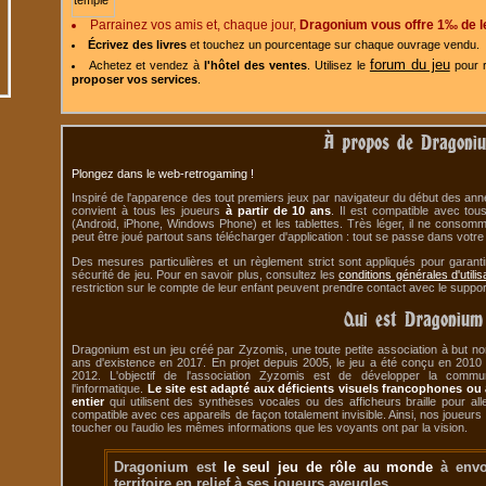
Parrainez vos amis et, chaque jour,
Dragonium vous offre 1‰ de l
Écrivez des livres
et touchez un pourcentage sur chaque ouvrage vendu.
forum du jeu
Achetez et vendez à
l'hôtel des ventes
. Utilisez le
pour r
proposer vos services
.
À propos de Dragoniu
Plongez dans le web-retrogaming !
Inspiré de l'apparence des tout premiers jeux par navigateur du début des an
convient à tous les joueurs
à partir de 10 ans
. Il est compatible avec to
(Android, iPhone, Windows Phone) et les tablettes. Très léger, il ne consom
peut être joué partout sans télécharger d'application : tout se passe dans votre 
Des mesures particulières et un règlement strict sont appliqués pour garan
sécurité de jeu. Pour en savoir plus, consultez les
conditions générales d'utilis
restriction sur le compte de leur enfant peuvent prendre contact avec le suppor
Qui est Dragonium
Dragonium est un jeu créé par Zyzomis, une toute petite association à but non 
ans d'existence en 2017. En projet depuis 2005, le jeu a été conçu en 2010
2012. L'objectif de l'association Zyzomis est de développer la commun
l'informatique.
Le site est adapté aux déficients visuels francophones 
entier
qui utilisent des synthèses vocales ou des afficheurs braille pour alle
compatible avec ces appareils de façon totalement invisible. Ainsi, nos joueurs
toucher ou l'audio les mêmes informations que les voyants ont par la vision.
Dragonium est
le seul jeu de rôle au monde
à envo
territoire en relief à ses joueurs aveugles.