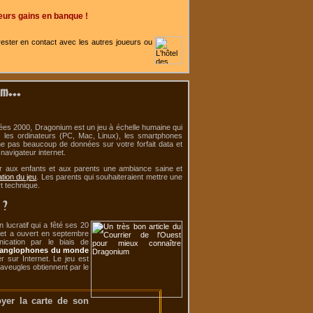
eurs gains en banque !
ester en contact avec les autres joueurs ou
m...
nées 2000, Dragonium est un jeu à échelle humaine qui
us les ordinateurs (PC, Mac, Linux), les smartphones
me pas beaucoup de données sur votre forfait data et
navigateur internet.
tir aux enfants et aux parents une ambiance saine et
ation du jeu
. Les parents qui souhaiteraient mettre une
t technique.
 ?
lucratif qui a fêté ses 20
 et a ouvert en septembre
ication par le biais de
ou anglophones du monde
r sur Internet. Le jeu est
 aveugles obtiennent par le
yer la carte de son