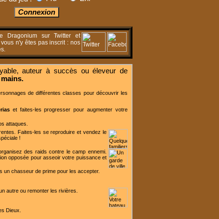
de Dragonium sur Twitter et
ous n'y êtes pas inscrit : nos
s.
oyable, auteur à succès ou éleveur de
 mains.
rsonnages de différentes classes pour découvrir les
rias
et faites-les progresser pour augmenter votre
os attaques.
entes. Faites-les se reproduire et vendez le
péciale !
organisez des raids contre le camp ennemi.
tion opposée pour asseoir votre puissance et
urs un chasseur de prime pour les accepter.
n autre ou remonter les rivières.
es Dieux.