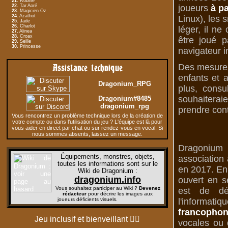
21.
Robine
22.
Tar Aoré
joueurs
à pa
23.
Magicien Oz
24.
Azathot
Linux), les 
25.
Jade
26.
Charlot
léger, il n
27.
Alinea
28.
Croax
être joué p
29.
Seille
30.
Princesse
navigateur i
Assistance technique
Des mesures 
enfants et 
Dragonium_RPG
plus, consu
souhaiterai
Dragonium#8485
dragonium_rpg
prendre cont
Vous rencontrez un problème technique lors de la création de
votre compte ou dans l'utilisation du jeu ? L'équipe est là pour
vous aider en direct par chat ou sur rendez-vous en vocal. Si
nous sommes absents, laissez un message.
Dragonium 
Équipements, monstres, objets,
association 
toutes les informations sont sur le
en 2017. En 
Wiki de Dragonium
:
dragonium.info
ouvert en s
Vous souhaitez participer au Wiki ?
Devenez
est de dé
rédacteur
pour décrire les images aux
joueurs déficients visuels.
l'informati
francophon
Jeu inclusif et bienveillant
🏳️‍🌈
vocales ou d