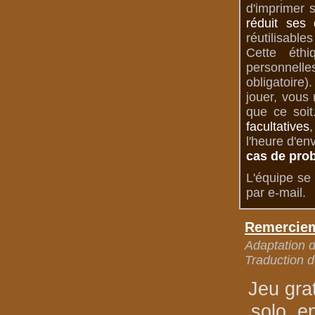
d'imprimer 
réduit ses 
réutilisable
Cette éth
personnelle
obligatoire
jouer, vous
que ce soit
facultatives
,
l'heure d'en
cas de pro
L'équipe se 
par e-mail.
Remerciem
Adaptation de
Traduction d
Jeu gra
solo, e