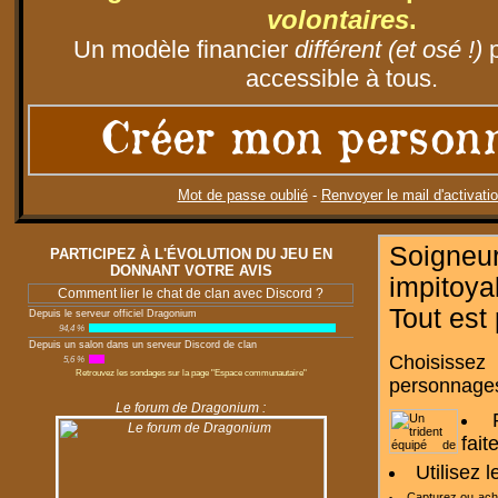
volontaires
.
Un modèle financier
différent (et osé !)
p
accessible à tous.
Créer mon person
Mot de passe oublié
-
Renvoyer le mail d'activati
Soigneu
PARTICIPEZ À L'ÉVOLUTION DU JEU EN
DONNANT VOTRE AVIS
impitoy
Comment lier le chat de clan avec Discord ?
Tout est
Depuis le serveur officiel Dragonium
94,4 %
Depuis un salon dans un serveur Discord de clan
Choisissez
5,6 %
Retrouvez les sondages sur la page "Espace communautaire"
personnages
Le forum de Dragonium :
fait
Utilisez 
Capturez ou ac