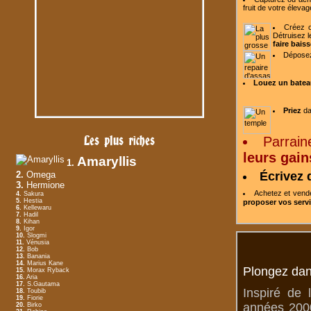
fruit de votre
élevag
Créez o
Détruisez l
faire baiss
Dépose
Louez un batea
Priez
da
Les plus riches
Parrain
leurs gain
Amaryllis
1.
2.
Omega
Écrivez 
3.
Hermione
Achetez et ven
4.
Sakura
5.
Hestia
proposer vos serv
6.
Kellewaru
7.
Hadil
8.
Kihan
9.
Igor
10.
Slogmi
11.
Vénusia
12.
Bob
13.
Banania
14.
Marius Kane
Plongez dan
15.
Morax Ryback
16.
Aria
17.
S.Gautama
Inspiré de 
18.
Toubib
19.
Fiorie
années 2000
20.
Birko