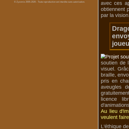
avec ces ap
© Zyzomis 2005-2026 - Toute reproduction est interdite sans autorisation.
obtiennent p
par la vision
Drag
envoy
joueu
soutien de 
visuel. Grâc
braille, env
pris en cha
aveugles d
gratuitemen
licence li
d'animations
Au lieu d'i
veulent fair
L'éthique de