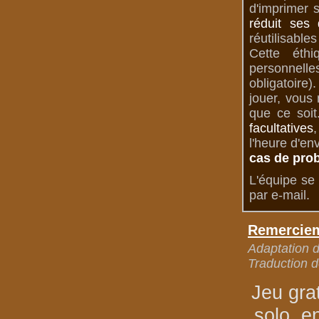
d'imprimer 
réduit ses 
réutilisable
Cette éth
personnelle
obligatoire
jouer, vous
que ce soit
facultatives
,
l'heure d'en
cas de pro
L'équipe se 
par e-mail.
Remerciem
Adaptation de
Traduction d
Jeu gra
solo, e