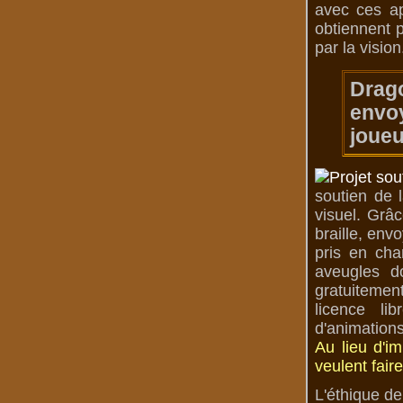
avec ces ap
obtiennent p
par la vision
Drag
envoy
joueu
soutien de 
visuel. Grâc
braille, env
pris en cha
aveugles d
gratuitemen
licence li
d'animations
Au lieu d'i
veulent fair
L'éthique de