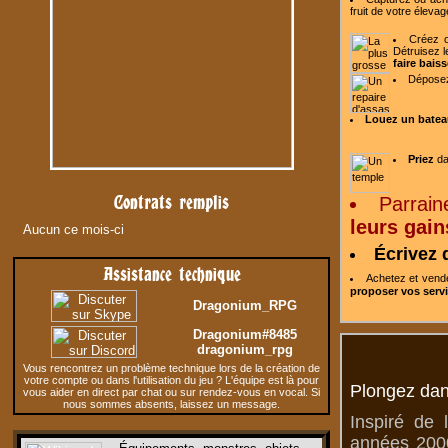
fruit de votre
élevag
Créez o
Détruisez l
faire baiss
Dépose
Louez un batea
Priez
da
Contrats remplis
Parrain
leurs gain
Aucun ce mois-ci
Écrivez 
Assistance technique
Achetez et ven
proposer vos serv
Dragonium_RPG
Dragonium#8485
dragonium_rpg
Vous rencontrez un problème technique lors de la création de
votre compte ou dans l'utilisation du jeu ? L'équipe est là pour
Plongez dan
vous aider en direct par chat ou sur rendez-vous en vocal. Si
nous sommes absents, laissez un message.
Inspiré de 
années 2000