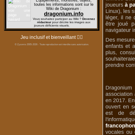
Équipements, monstres, objets,
joueurs
à pa
toutes les informations sont sur le
Wiki de Dragonium
:
Linux), les 
dragonium.info
léger, il n
Vous souhaitez participer au Wiki ?
Devenez
rédacteur
pour décrire les images aux
être joué p
joueurs déficients visuels.
navigateur i
Jeu inclusif et bienveillant
🏳️‍🌈
Des mesures 
enfants et 
© Zyzomis 2005-2026 - Toute reproduction est interdite sans autorisation.
plus, consu
souhaiterai
prendre cont
Dragonium 
association 
en 2017. En 
ouvert en s
est de dé
l'informati
francophon
vocales ou d