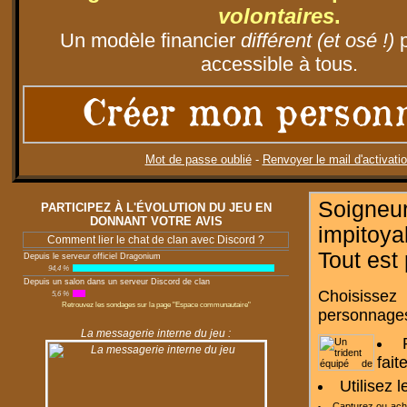
volontaires
.
Un modèle financier
différent (et osé !)
p
accessible à tous.
Créer mon person
Mot de passe oublié
-
Renvoyer le mail d'activati
Soigneu
PARTICIPEZ À L'ÉVOLUTION DU JEU EN
DONNANT VOTRE AVIS
impitoy
Comment lier le chat de clan avec Discord ?
Tout est
Depuis le serveur officiel Dragonium
94,4 %
Depuis un salon dans un serveur Discord de clan
Choisissez
5,6 %
Retrouvez les sondages sur la page "Espace communautaire"
personnages
La messagerie interne du jeu :
fait
Utilisez 
Capturez ou ac