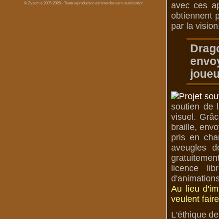
avec ces ap
© Zyzomis 2005-2026 - Toute reproduction est interdite sans autorisation.
obtiennent p
par la vision
Drag
envoy
joueu
soutien de 
visuel. Grâc
braille, env
pris en cha
aveugles d
gratuitemen
licence li
d'animations
Au lieu d'i
veulent fair
L'éthique de