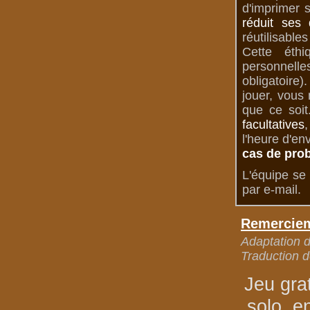
d'imprimer 
réduit ses 
réutilisable
Cette éth
personnelle
obligatoire
jouer, vous
que ce soit
facultatives
,
l'heure d'en
cas de pro
L'équipe se 
par e-mail.
Remerciem
Adaptation de
Traduction d
Jeu gra
solo, e