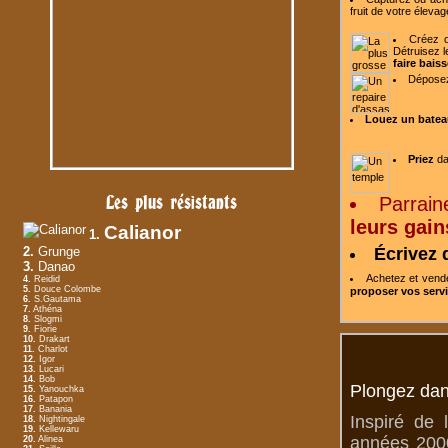
fruit de votre
élevag
Créez o
Détruisez l
faire baiss
Dépose
Louez un batea
Priez
da
Les plus résistants
Parrain
leurs gain
Calianor
1.
2.
Grunge
Écrivez 
3.
Danao
Achetez et ven
4.
Reidid
5.
Douce Colombe
proposer vos serv
6.
S.Gautama
7.
Athéna
8.
Slogmi
9.
Fiorie
10.
Drakart
11.
Charlot
12.
Igor
13.
Lucari
14.
Bob
Plongez dan
15.
Yanouchka
16.
Patapon
17.
Banania
Inspiré de 
18.
Nightingale
19.
Kellewaru
années 2000
20.
Alinea