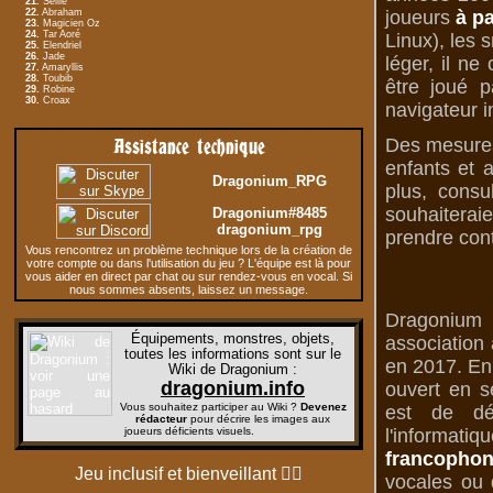
21.
Seille
22.
Abraham
joueurs
à pa
23.
Magicien Oz
24.
Tar Aoré
Linux), les 
25.
Elendriel
26.
Jade
léger, il n
27.
Amaryllis
28.
Toubib
être joué p
29.
Robine
30.
Croax
navigateur i
Assistance technique
Des mesures 
enfants et 
Dragonium_RPG
plus, consu
souhaiterai
Dragonium#8485
dragonium_rpg
prendre cont
Vous rencontrez un problème technique lors de la création de
votre compte ou dans l'utilisation du jeu ? L'équipe est là pour
vous aider en direct par chat ou sur rendez-vous en vocal. Si
nous sommes absents, laissez un message.
Dragonium 
Équipements, monstres, objets,
association 
toutes les informations sont sur le
en 2017. En 
Wiki de Dragonium
:
dragonium.info
ouvert en s
Vous souhaitez participer au Wiki ?
Devenez
est de dé
rédacteur
pour décrire les images aux
joueurs déficients visuels.
l'informati
francophon
Jeu inclusif et bienveillant
🏳️‍🌈
vocales ou d