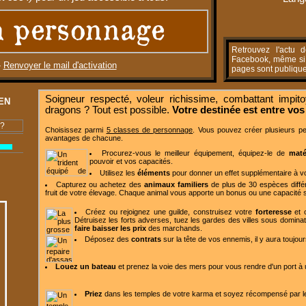
 personnage
Retrouvez l'actu 
Facebook, même si v
-
Renvoyer le mail d'activation
pages sont publique
Soigneur respecté, voleur richissime, combattant impit
EN
dragons ? Tout est possible.
Votre destinée est entre vos
 ?
Choisissez parmi
5 classes de personnage
. Vous pouvez créer plusieurs pe
avantages de chacune.
Procurez-vous le meilleur équipement, équipez-le de
maté
pouvoir et vos capacités.
Utilisez les
éléments
pour donner un effet supplémentaire à v
Capturez ou achetez des
animaux familiers
de plus de 30 espèces différ
fruit de votre
élevage
. Chaque animal vous apporte un bonus ou une capacité s
Créez ou rejoignez une guilde, construisez votre
forteresse
et 
Détruisez les forts adverses, tuez les gardes des villes sous domina
faire baisser les prix
des marchands.
Déposez des
contrats
sur la tête de vos ennemis, il y aura toujo
Louez un bateau
et prenez la voie des mers pour vous rendre d'un port à u
Priez
dans les temples de votre karma et soyez récompensé par l