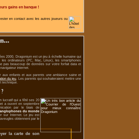
eurs gains en banque !
ester en contact avec les autres joueurs ou
m...
nées 2000, Dragonium est un jeu à échelle humaine qui
us les ordinateurs (PC, Mac, Linux), les smartphones
me pas beaucoup de données sur votre forfait data et
navigateur internet.
tir aux enfants et aux parents une ambiance saine et
ation du jeu
. Les parents qui souhaiteraient mettre une
t technique.
 ?
lucratif qui a fêté ses 20
 et a ouvert en septembre
ication par le biais de
ou anglophones du monde
r sur Internet. Le jeu est
 aveugles obtiennent par le
yer la carte de son