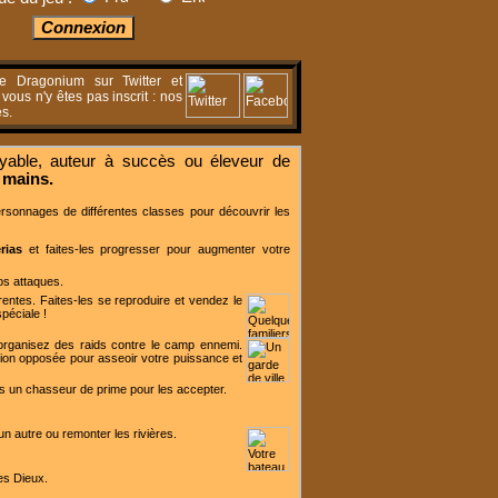
de Dragonium sur Twitter et
ous n'y êtes pas inscrit : nos
s.
oyable, auteur à succès ou éleveur de
 mains.
rsonnages de différentes classes pour découvrir les
rias
et faites-les progresser pour augmenter votre
os attaques.
entes. Faites-les se reproduire et vendez le
péciale !
organisez des raids contre le camp ennemi.
tion opposée pour asseoir votre puissance et
urs un chasseur de prime pour les accepter.
n autre ou remonter les rivières.
es Dieux.