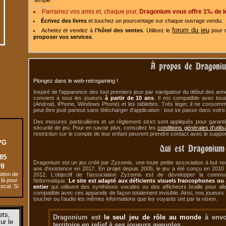
Parrainez vos amis et, chaque jour,
Dragonium vous offre 1‰ de l
Écrivez des livres
et touchez un pourcentage sur chaque ouvrage vendu.
forum du jeu
Achetez et vendez à
l'hôtel des ventes
. Utilisez le
pour r
proposer vos services
.
À propos de Dragoniu
Plongez dans le web-retrogaming !
Inspiré de l'apparence des tout premiers jeux par navigateur du début des an
convient à tous les joueurs
à partir de 10 ans
. Il est compatible avec to
(Android, iPhone, Windows Phone) et les tablettes. Très léger, il ne consom
peut être joué partout sans télécharger d'application : tout se passe dans votre 
Des mesures particulières et un règlement strict sont appliqués pour garan
sécurité de jeu. Pour en savoir plus, consultez les
conditions générales d'utilis
restriction sur le compte de leur enfant peuvent prendre contact avec le suppor
PG
Qui est Dragonium
85
Dragonium est un jeu créé par Zyzomis, une toute petite association à but non 
pg
ans d'existence en 2017. En projet depuis 2005, le jeu a été conçu en 2010
ation de
2012. L'objectif de l'association Zyzomis est de développer la commun
 là pour
l'informatique.
Le site est adapté aux déficients visuels francophones 
ocal. Si
entier
qui utilisent des synthèses vocales ou des afficheurs braille pour alle
compatible avec ces appareils de façon totalement invisible. Ainsi, nos joueurs
toucher ou l'audio les mêmes informations que les voyants ont par la vision.
ets,
Dragonium est
le seul jeu de rôle au monde
à envo
ur le
territoire en relief à ses joueurs aveugles.