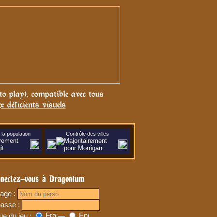
 to play), compatible avec tous
x déficients visuels
la population
Contrôle des villes
nectez-vous à Dragonium
age :
passe :
ue du jeu :
—