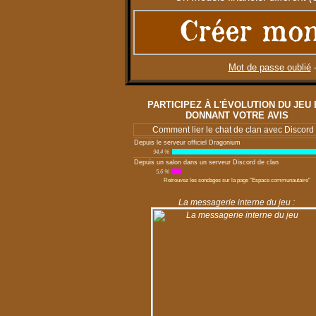
Créer mon
Mot de passe oublié
PARTICIPEZ À L'ÉVOLUTION DU JEU 
DONNANT VOTRE AVIS
Comment lier le chat de clan avec Discord
Depuis le serveur officiel Dragonium
94,4 %
Depuis un salon dans un serveur Discord de clan
5,6 %
Retrouvez les sondages sur la page "Espace communautaire"
La messagerie interne du jeu :