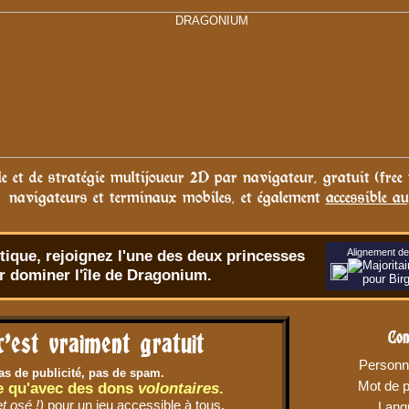
le et de stratégie multijoueur 2D par navigateur, gratuit (free
navigateurs et terminaux mobiles, et également
accessible au
tique
, rejoignez l'une des deux princesses
Alignement de 
ur dominer l'île de Dragonium.
Con
c'est vraiment gratuit
Personn
s de publicité, pas de spam.
Mot de 
e qu'avec des dons
volontaires
.
et osé !)
pour un jeu accessible à tous.
Lang