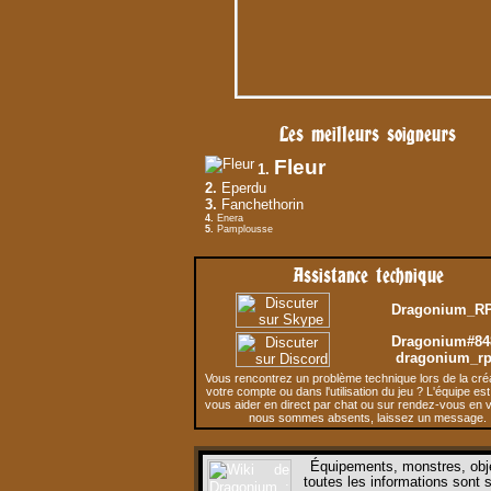
Les meilleurs soigneurs
Fleur
1.
2.
Eperdu
3.
Fanchethorin
4.
Enera
5.
Pamplousse
Assistance technique
Dragonium_R
Dragonium#84
dragonium_r
Vous rencontrez un problème technique lors de la cré
votre compte ou dans l'utilisation du jeu ? L'équipe est
vous aider en direct par chat ou sur rendez-vous en v
nous sommes absents, laissez un message.
Équipements, monstres, obj
toutes les informations sont s