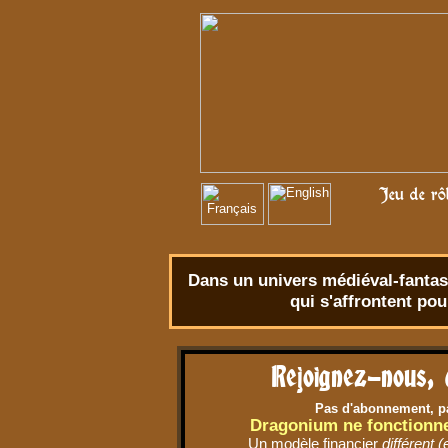
Jeu de rô
Dans un univers
médiéval-fantas
qui s'affrontent po
Rejoignez-nous, 
Pas d'abonnement, pa
Dragonium ne fonctionn
Un modèle financier
différent (