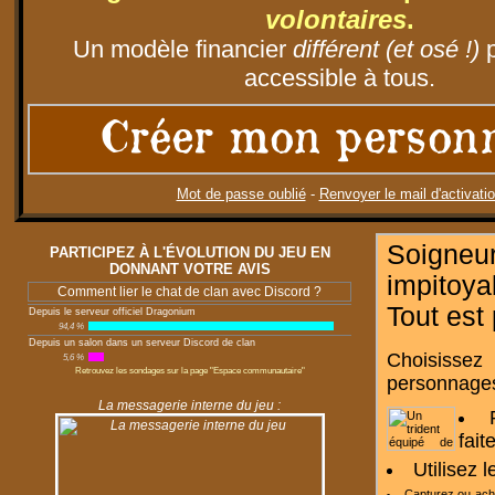
volontaires
.
Un modèle financier
différent (et osé !)
p
accessible à tous.
Créer mon person
Mot de passe oublié
-
Renvoyer le mail d'activati
Soigneu
PARTICIPEZ À L'ÉVOLUTION DU JEU EN
DONNANT VOTRE AVIS
impitoy
Comment lier le chat de clan avec Discord ?
Tout est
Depuis le serveur officiel Dragonium
94,4 %
Depuis un salon dans un serveur Discord de clan
Choisissez
5,6 %
Retrouvez les sondages sur la page "Espace communautaire"
personnages
La messagerie interne du jeu :
fait
Utilisez 
Capturez ou ac