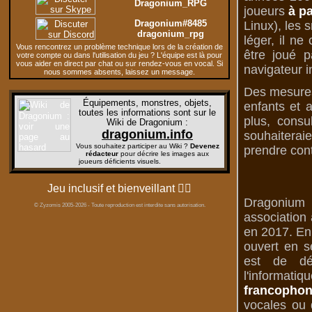
Dragonium_RPG
joueurs
à pa
Dragonium#8485
Linux), les 
dragonium_rpg
léger, il n
Vous rencontrez un problème technique lors de la création de
être joué p
votre compte ou dans l'utilisation du jeu ? L'équipe est là pour
vous aider en direct par chat ou sur rendez-vous en vocal. Si
navigateur i
nous sommes absents, laissez un message.
Des mesures 
Équipements, monstres, objets,
enfants et 
toutes les informations sont sur le
plus, consu
Wiki de Dragonium
:
dragonium.info
souhaiterai
Vous souhaitez participer au Wiki ?
Devenez
prendre cont
rédacteur
pour décrire les images aux
joueurs déficients visuels.
Jeu inclusif et bienveillant
🏳️‍🌈
Dragonium 
© Zyzomis 2005-2026 - Toute reproduction est interdite sans autorisation.
association 
en 2017. En 
ouvert en s
est de dé
l'informati
francophon
vocales ou d