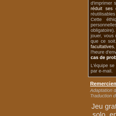
d'imprimer 
réduit ses 
réutilisable
Cette éth
personnelle
obligatoire
jouer, vous
que ce soit
facultatives
,
l'heure d'en
cas de pro
L'équipe se 
par e-mail.
Remerciem
Adaptation de
Traduction d
Jeu gra
solo, e