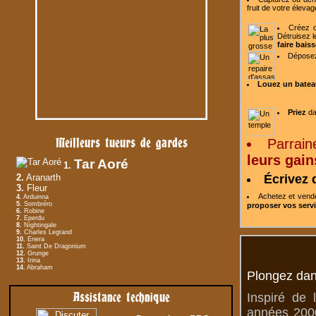
fruit de votre
élevag
Créez o
Détruisez l
faire baiss
Dépose
Louez un batea
Priez
da
Meilleurs tueurs de gardes
Parrain
leurs gain
Tar Aoré
1.
2.
Aranarth
Écrivez 
3.
Fleur
Achetez et ven
4.
Arduinna
5.
Sombréro
proposer vos serv
6.
Robine
7.
Eperdu
8.
Nightingale
9.
Charles Legrand
10.
Enera
11.
Saint De Dragonium
12.
Grunge
13.
Irina
14.
Abraham
Plongez dan
Assistance technique
Inspiré de 
années 2000