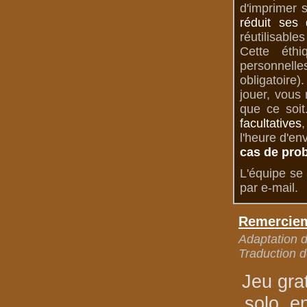
d'imprimer 
réduit ses 
réutilisable
Cette éth
personnelle
obligatoire
jouer, vous
que ce soit
facultatives
,
l'heure d'en
cas de pro
L'équipe se 
par e-mail.
Remerciem
Adaptation de
Traduction d
Jeu gra
solo, e