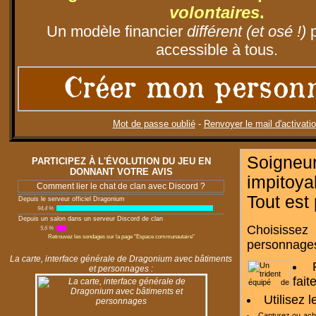
volontaires
.
Un modèle financier
différent (et osé !)
p
accessible à tous.
Créer mon person
Mot de passe oublié
-
Renvoyer le mail d'activati
Soigneu
PARTICIPEZ À L'ÉVOLUTION DU JEU EN
DONNANT VOTRE AVIS
impitoy
Comment lier le chat de clan avec Discord ?
Tout est
Depuis le serveur officiel Dragonium
94,4 %
Depuis un salon dans un serveur Discord de clan
Choisissez
5,6 %
Retrouvez les sondages sur la page "Espace communautaire"
personnages
La carte, interface générale de Dragonium avec bâtiments
et personnages :
fait
Utilisez 
Capturez ou ac