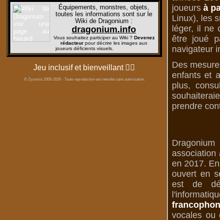
joueurs
à pa
Équipements, monstres, objets,
toutes les informations sont sur le
Linux), les 
Wiki de Dragonium
:
léger, il n
dragonium.info
être joué p
Vous souhaitez participer au Wiki ?
Devenez
rédacteur
pour décrire les images aux
navigateur i
joueurs déficients visuels.
Des mesures 
Jeu inclusif et bienveillant
🏳️‍🌈
enfants et 
© Zyzomis 2005-2026 - Toute reproduction est interdite sans autorisation.
plus, consu
souhaiterai
prendre cont
Dragonium 
association 
en 2017. En 
ouvert en s
est de dé
l'informati
francophon
vocales ou d