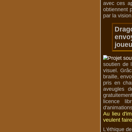
avec ces ap
obtiennent p
par la vision
Drag
envoy
joueu
soutien de 
visuel. Grâc
braille, env
pris en cha
aveugles d
gratuitemen
licence li
d'animations
Au lieu d'i
veulent fair
L'éthique de