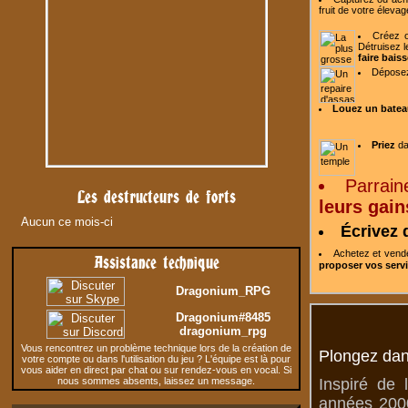
fruit de votre
élevag
Créez o
Détruisez l
faire baiss
Dépose
Louez un batea
Priez
da
Parrain
Les destructeurs de forts
leurs gain
Aucun ce mois-ci
Écrivez 
Achetez et ven
Assistance technique
proposer vos serv
Dragonium_RPG
Dragonium#8485
dragonium_rpg
Vous rencontrez un problème technique lors de la création de
Plongez dan
votre compte ou dans l'utilisation du jeu ? L'équipe est là pour
vous aider en direct par chat ou sur rendez-vous en vocal. Si
nous sommes absents, laissez un message.
Inspiré de 
années 2000