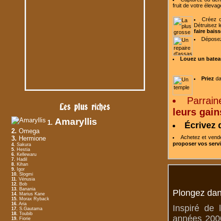
fruit de votre
élevag
Créez o
Détruisez l
faire baiss
Dépose
Louez un batea
Priez
da
Parrain
Les plus riches
leurs gain
Amaryllis
1.
Écrivez 
2.
Omega
Achetez et ven
3.
Hermione
proposer vos serv
4.
Sakura
5.
Hestia
6.
Kellewaru
7.
Hadil
8.
Kihan
9.
Igor
10.
Slogmi
11.
Vénusia
12.
Bob
13.
Banania
Plongez dan
14.
Marius Kane
15.
Morax Ryback
16.
Aria
Inspiré de 
17.
S.Gautama
18.
Toubib
années 2000
19.
Fiorie