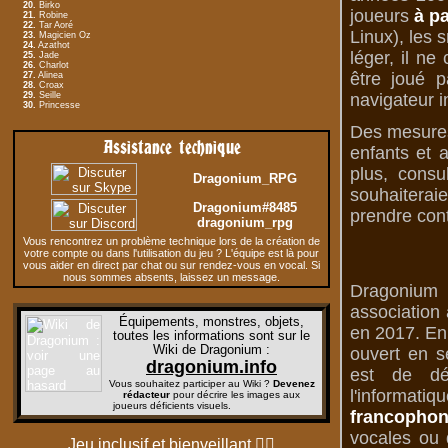
20.
Birko
joueurs
à pa
21.
Robine
22.
Tar Aoré
Linux), les 
23.
Magicien Oz
24.
Azathot
léger, il n
25.
Jade
26.
Charlot
être joué p
27.
Alinea
28.
Croax
29.
Seille
navigateur i
30.
Princesse
Des mesures 
Assistance technique
enfants et 
plus, consu
Dragonium_RPG
souhaiterai
Dragonium#8485
prendre cont
dragonium_rpg
Vous rencontrez un problème technique lors de la création de
votre compte ou dans l'utilisation du jeu ? L'équipe est là pour
vous aider en direct par chat ou sur rendez-vous en vocal. Si
nous sommes absents, laissez un message.
Dragonium 
association 
Équipements, monstres, objets,
en 2017. En 
toutes les informations sont sur le
Wiki de Dragonium
:
ouvert en s
dragonium.info
est de dé
Vous souhaitez participer au Wiki ?
Devenez
l'informati
rédacteur
pour décrire les images aux
joueurs déficients visuels.
francophon
vocales ou d
Jeu inclusif et bienveillant
🏳️‍🌈