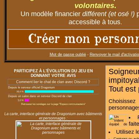
volontaires
.
Un modèle financier
différent (et osé !)
p
accessible à tous.
Créer mon person
Mot de passe oublié
-
Renvoyer le mail d'activati
Soigneu
PARTICIPEZ À L'ÉVOLUTION DU JEU EN
DONNANT VOTRE AVIS
impitoy
Comment lier le chat de clan avec Discord ?
Tout est
Depuis le serveur officiel Dragonium
94,4 %
Depuis un salon dans un serveur Discord de clan
Choisissez
5,6 %
Retrouvez les sondages sur la page "Espace communautaire"
personnages
La carte, interface générale de Dragonium avec bâtiments
et personnages :
fait
Utilisez 
Capturez ou ac