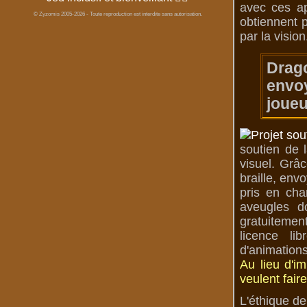
avec ces ap
© Zyzomis 2005-2026 - Toute reproduction est interdite sans autorisation.
obtiennent p
par la vision
Drag
envoy
joueu
soutien de 
visuel. Grâc
braille, env
pris en cha
aveugles d
gratuitemen
licence li
d'animations
Au lieu d'i
veulent fair
L'éthique de