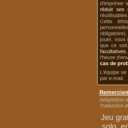
d'imprimer 
réduit ses 
réutilisable
Cette éth
personnelle
obligatoire
jouer, vous
que ce soit
facultatives
,
l'heure d'en
cas de pro
L'équipe se 
par e-mail.
Remerciem
Adaptation de
Traduction d
Jeu gra
solo, e