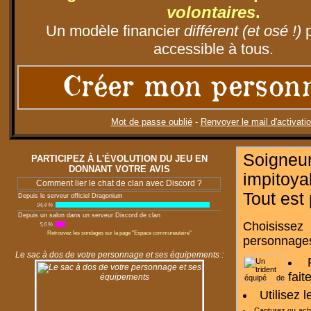
volontaires
.
Un modèle financier
différent (et osé !)
p
accessible à tous.
Créer mon person
Mot de passe oublié
-
Renvoyer le mail d'activati
Soigneu
PARTICIPEZ À L'ÉVOLUTION DU JEU EN
DONNANT VOTRE AVIS
impitoy
Comment lier le chat de clan avec Discord ?
Tout est
Depuis le serveur officiel Dragonium
94,4 %
Depuis un salon dans un serveur Discord de clan
Choisissez
5,6 %
Retrouvez les sondages sur la page "Espace communautaire"
personnages
Le sac à dos de votre personnage et ses équipements :
fait
Utilisez 
Capturez ou ac