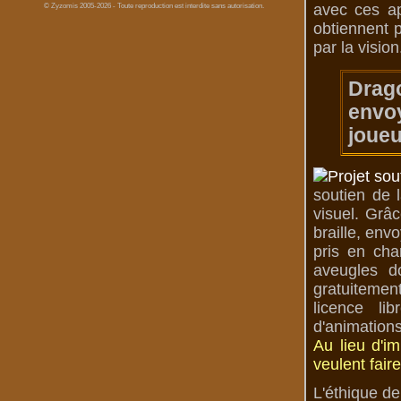
avec ces ap
© Zyzomis 2005-2026 - Toute reproduction est interdite sans autorisation.
obtiennent p
par la vision
Drag
envoy
joueu
soutien de 
visuel. Grâc
braille, env
pris en cha
aveugles d
gratuitemen
licence li
d'animations
Au lieu d'i
veulent fair
L'éthique de