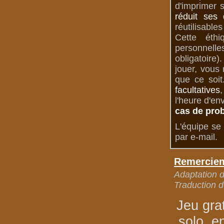
d'imprimer 
réduit ses 
réutilisable
Cette éth
personnelle
obligatoire
jouer, vous
que ce soit
facultatives
,
l'heure d'en
cas de pro
L'équipe se 
par e-mail.
Remerciem
Adaptation de
Traduction d
Jeu gra
solo, e