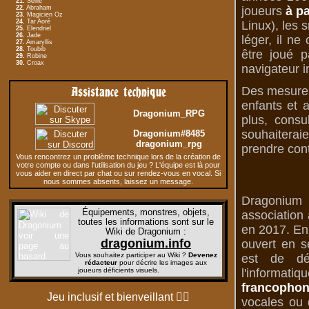
21.
Seille
22.
Abraham
joueurs
à pa
23.
Magicien Oz
24.
Tar Aoré
Linux), les 
25.
Elendriel
26.
Jade
léger, il n
27.
Amaryllis
28.
Toubib
être joué p
29.
Robine
30.
Croax
navigateur i
Assistance technique
Des mesures 
enfants et 
Dragonium_RPG
plus, consu
souhaiterai
Dragonium#8485
dragonium_rpg
prendre cont
Vous rencontrez un problème technique lors de la création de
votre compte ou dans l'utilisation du jeu ? L'équipe est là pour
vous aider en direct par chat ou sur rendez-vous en vocal. Si
nous sommes absents, laissez un message.
Dragonium 
Équipements, monstres, objets,
association 
toutes les informations sont sur le
en 2017. En 
Wiki de Dragonium
:
dragonium.info
ouvert en s
Vous souhaitez participer au Wiki ?
Devenez
est de dé
rédacteur
pour décrire les images aux
joueurs déficients visuels.
l'informati
francophon
Jeu inclusif et bienveillant
🏳️‍🌈
vocales ou d