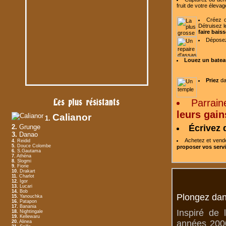
fruit de votre
élevag
Créez o
Détruisez l
faire baiss
Dépose
Louez un batea
Priez
da
Les plus résistants
Parrain
leurs gain
Calianor
1.
2.
Grunge
Écrivez 
3.
Danao
Achetez et ven
4.
Reidid
5.
Douce Colombe
proposer vos serv
6.
S.Gautama
7.
Athéna
8.
Slogmi
9.
Fiorie
10.
Drakart
11.
Charlot
12.
Igor
13.
Lucari
14.
Bob
Plongez dan
15.
Yanouchka
16.
Patapon
17.
Banania
Inspiré de 
18.
Nightingale
19.
Kellewaru
années 2000
20.
Alinea